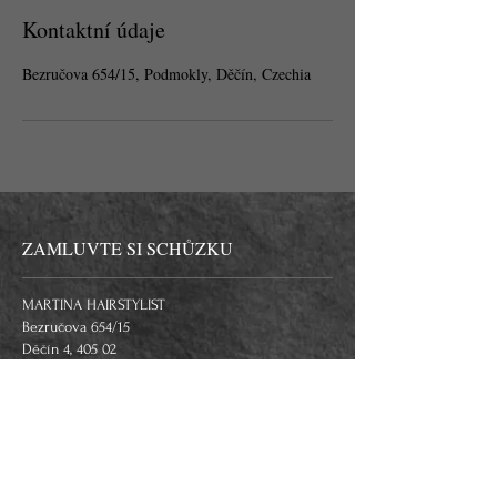
Kontaktní údaje
Bezručova 654/15, Podmokly, Děčín, Czechia
ZAMLUVTE SI SCHŮZKU
MARTINA HAIRSTYLIST
Bezručova 654/15
Děčín 4, 405 02
+420 739 157 222
mail:
martina@martinahairstylist.cz
facebook: Martina HairStylist
instagram: MartinaHairstylist.official
google: Martina HairStylist