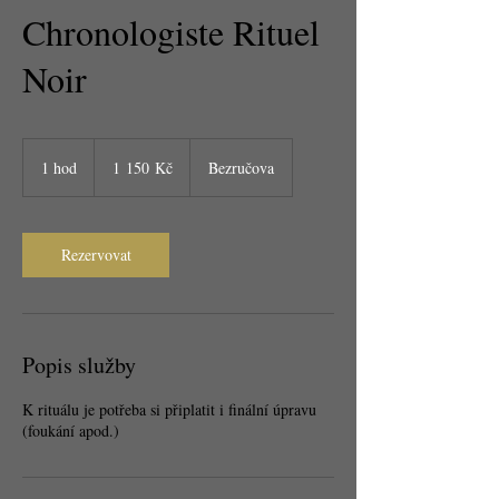
Chronologiste Rituel
Noir
1 150
českých
1 hod
1
1 150 Kč
Bezručova
korun
h
o
Rezervovat
Popis služby
K rituálu je potřeba si připlatit i finální úpravu
(foukání apod.)