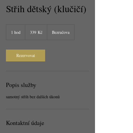
Střih dětský (klučičí)
339
českých
1 hod
1
339 Kč
Bezručova
korun
h
o
Rezervovat
Popis služby
samotný střih bez dalších úkonů
Kontaktní údaje