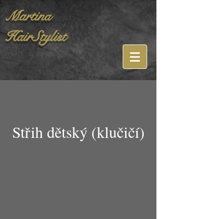
Martina
HairStylist
Střih dětský (klučičí)