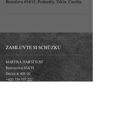
Bezručova 654/15, Podmokly, Děčín, Czechia
ZAMLUVTE SI SCHŮZKU
MARTINA HAIRSTYLIST
Bezručova 654/15
Děčín 4, 405 02
+420 739 157 222
mail:
martina@martinahairstylist.cz
facebook: Martina HairStylist
instagram: MartinaHairstylist.official
google: Martina HairStylist
OTEVÍRACÍ HODINY